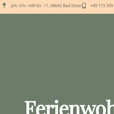
Joh.-Chr.-Hilf-Str. 11, 08645 Bad Elster
+49 173 359
Ferienwo